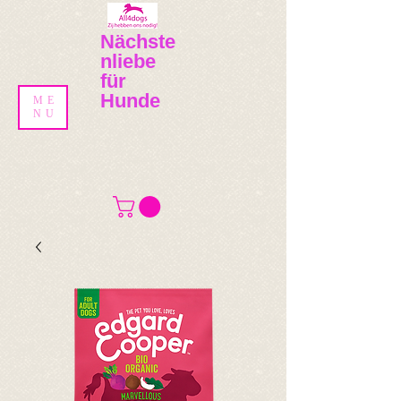
Nächste
nliebe
für
Hunde
ME
NU