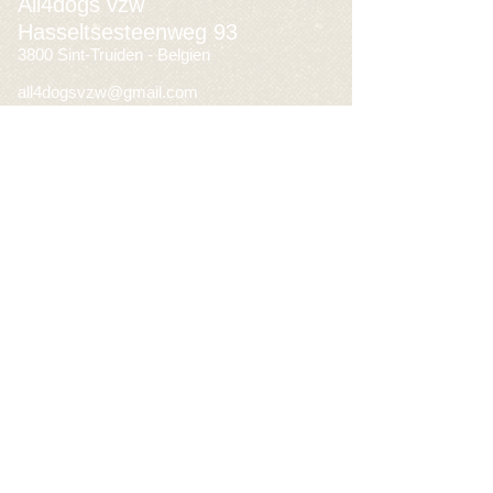
All4dogs vzw
Hasseltsesteenweg 93
3800 Sint-Truiden - Belgien
all4dogsvzw@gmail.com
+32 496 56 62 55
BE93
3631 4951 8567
Firmennummer
BEO632.479.095