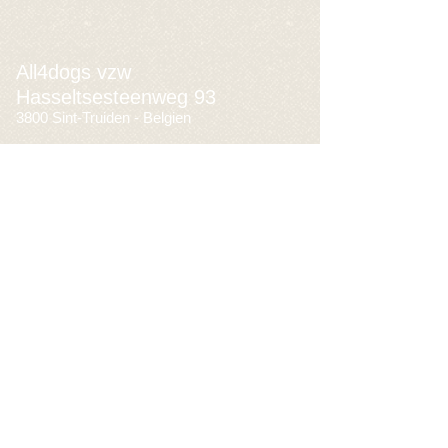
All4dogs vzw
Hasseltsesteenweg 93
3800 Sint-Truiden - Belgien
all4dogsvzw@gmail.com
+32 496 56 62 55
BE93
3631 4951 8567
Firmennummer
BEO632.479.095