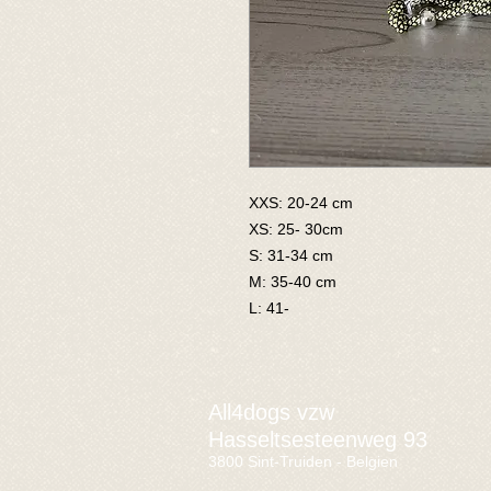
XXS: 20-24 cm
XS: 25- 30cm
S: 31-34 cm
M: 35-40 cm
L: 41-
All4dogs vzw
Hasseltsesteenweg 93
3800 Sint-Truiden - Belgien