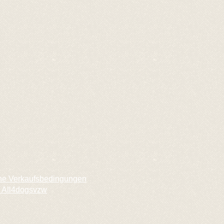
ne Verkaufsbedingungen
 All4dogsvzw