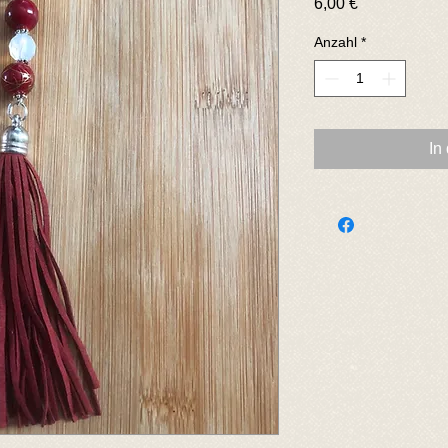
Preis
6,00 €
Anzahl
*
In