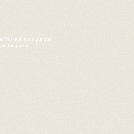
ne Verkaufsbedingungen
 All4dogsvzw