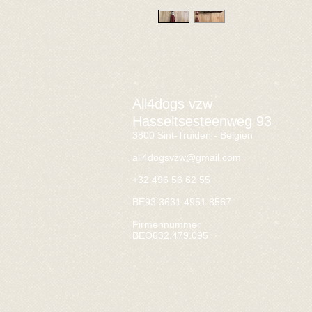
All4dogs vzw
Hasseltsesteenweg 93
3800 Sint-Truiden - Belgien
all4dogsvzw@gmail.com
+32 496 56 62 55
BE93 3631 4951 8567
Firmennummer
BEO632.479.095