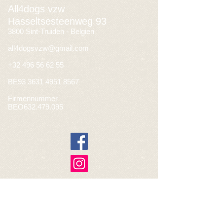
All4dogs vzw
Hasseltsesteenweg 93
3800 Sint-Truiden - Belgien
all4dogsvzw@gmail.com
+32 496 56 62 55
BE93
3631 4951 8567
Firmennummer
BEO632.479.095