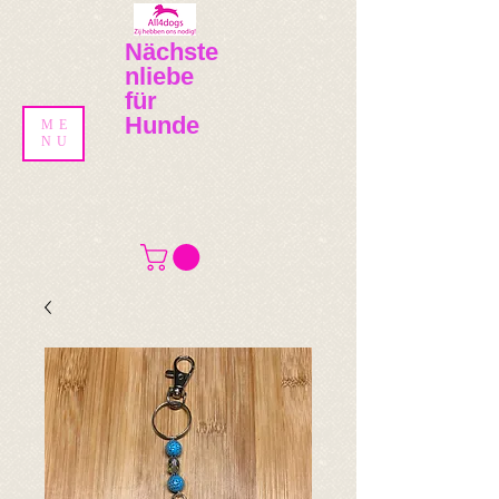
Nächste
nliebe
für
Hunde
ME
NU