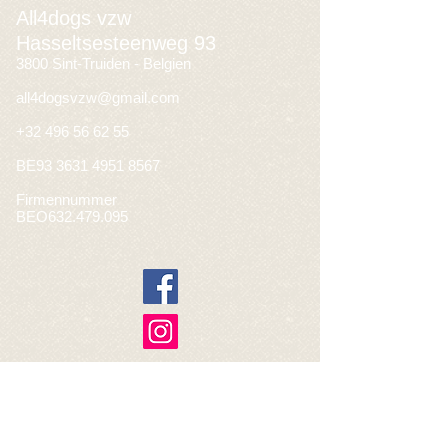
All4dogs vzw
Hasseltsesteenweg 93
3800 Sint-Truiden - Belgien
all4dogsvzw@gmail.com
+32 496 56 62 55
BE93
3631 4951 8567
Firmennummer
BEO632.479.095