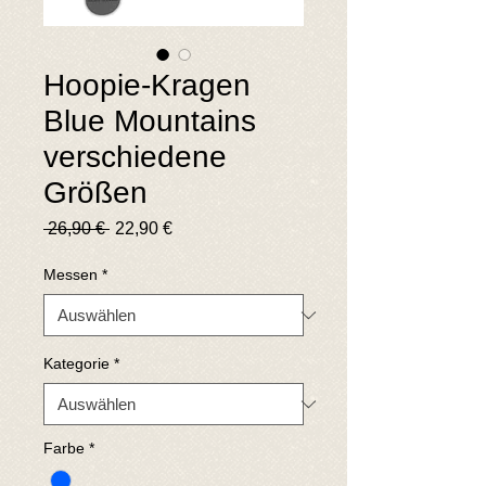
Hoopie-Kragen
Blue Mountains
verschiedene
Größen
Standardpreis
Sale-
 26,90 € 
22,90 €
Preis
Messen
*
Kategorie
*
Farbe
*