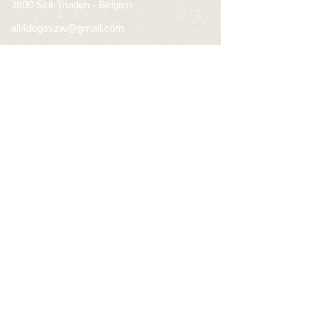
3800 Sint-Truiden - Belgien
all4dogsvzw@gmail.com
+32 496 56 62 55
BE93
3631 4951 8567
Firmennummer
BEO632.479.095