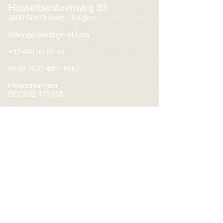
Hasseltsesteenweg 93
3800 Sint-Truiden - Belgien
all4dogsvzw@gmail.com
+32 496 56 62 55
BE93
3631 4951 8567
Firmennummer
BEO632.479.095