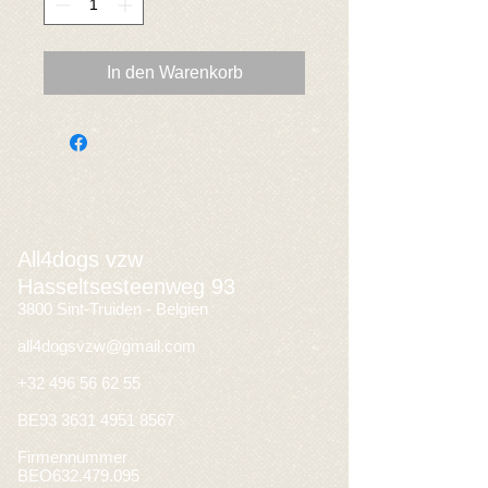
In den Warenkorb
All4dogs vzw
Hasseltsesteenweg 93
3800 Sint-Truiden - Belgien
all4dogsvzw@gmail.com
+32 496 56 62 55
BE93
3631 4951 8567
Firmennummer
BEO632.479.095