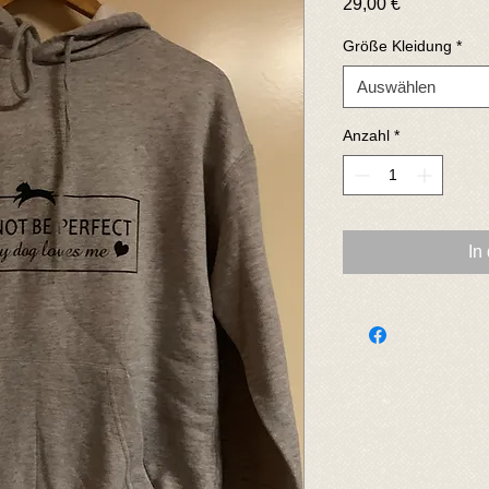
Preis
29,00 €
Größe Kleidung
*
Auswählen
Anzahl
*
In