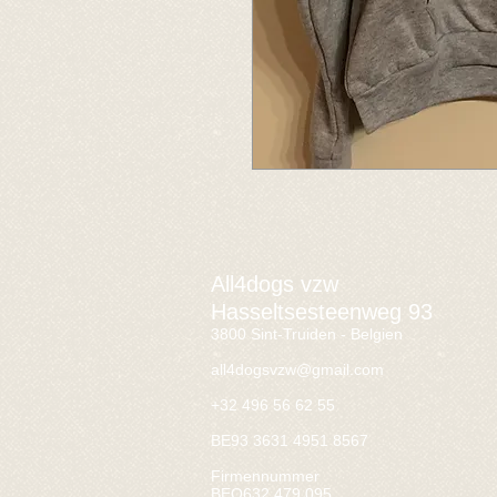
All4dogs vzw
Hasseltsesteenweg 93
3800 Sint-Truiden - Belgien
all4dogsvzw@gmail.com
+32 496 56 62 55
BE93 3631 4951 8567
Firmennummer
BEO632.479.095