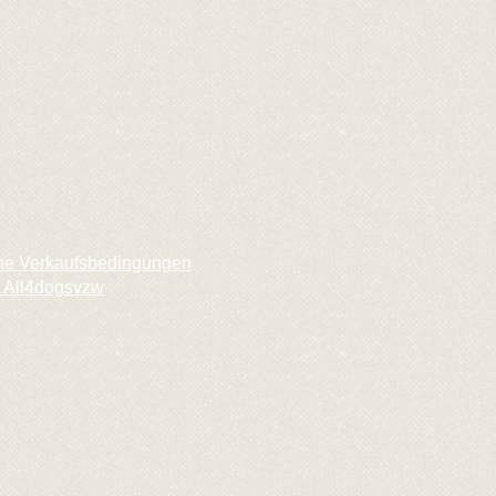
ne Verkaufsbedingungen
 All4dogsvzw