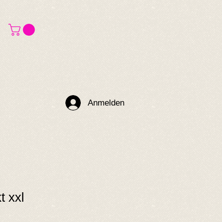
Anmelden
t xxl