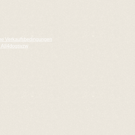
ne Verkaufsbedingungen
 All4dogsvzw