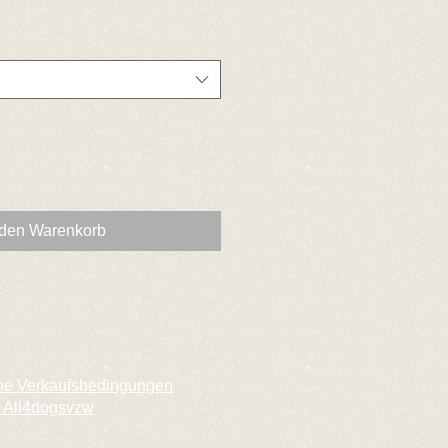
 den Warenkorb
ne Verkaufsbedingungen
 All4dogsvzw