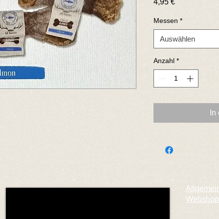
Preis
4,95 €
Messen
*
Auswählen
Anzahl
*
In
Allgemei
Webshop