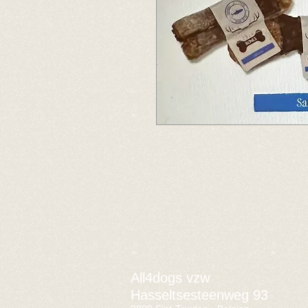
All4dogs vzw
Hasseltsesteenweg 93