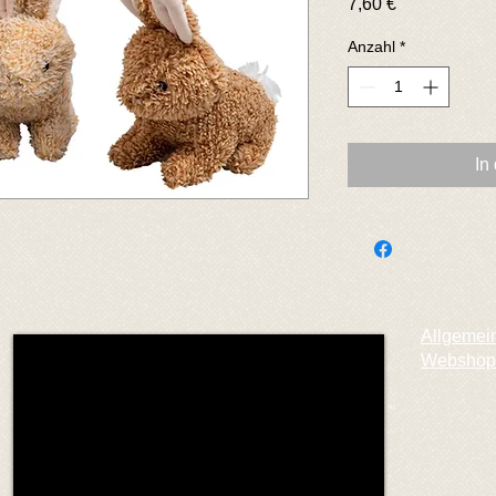
Preis
7,60 €
Anzahl
*
In
Allgemei
Webshop