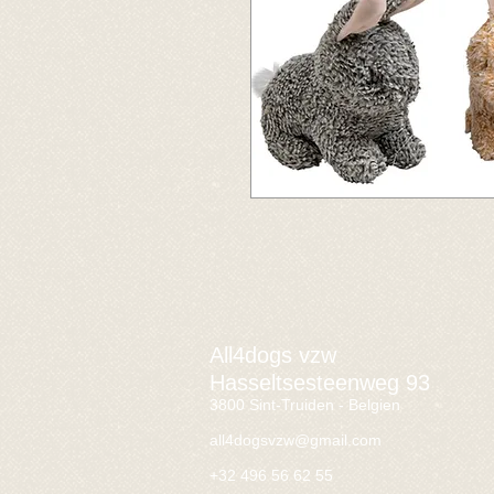
All4dogs vzw
Hasseltsesteenweg 93
3800 Sint-Truiden - Belgien
all4dogsvzw@gmail.com
+32 496 56 62 55