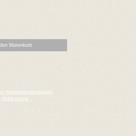
 den Warenkorb
ne Verkaufsbedingungen
 All4dogsvzw