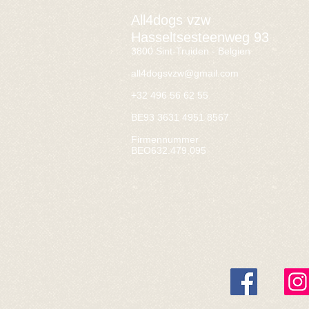
All4dogs vzw
Hasseltsesteenweg 93
3800 Sint-Truiden - Belgien
all4dogsvzw@gmail.com
+32 496 56 62 55
BE93 3631 4951 8567
Firmennummer
BEO632.479.095