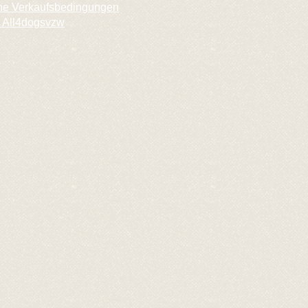
ne Verkaufsbedingungen
 All4dogsvzw