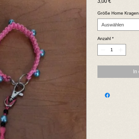
Preis
3,00 €
Größe Home Kragen
Auswählen
Anzahl
*
In