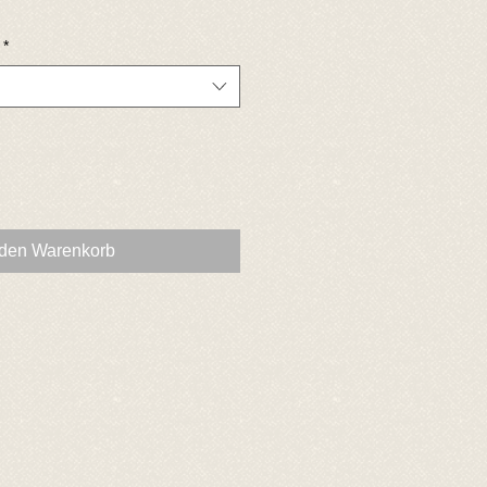
*
 den Warenkorb