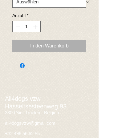
Anzahl
*
In den Warenkorb
All4dogs vzw
Hasseltsesteenweg 93
3800 Sint-Truiden - Belgien
all4dogsvzw@gmail.com
+32 496 56 62 55