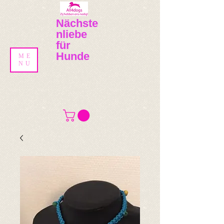
Nächste
nliebe
für
Hunde
ME
NU