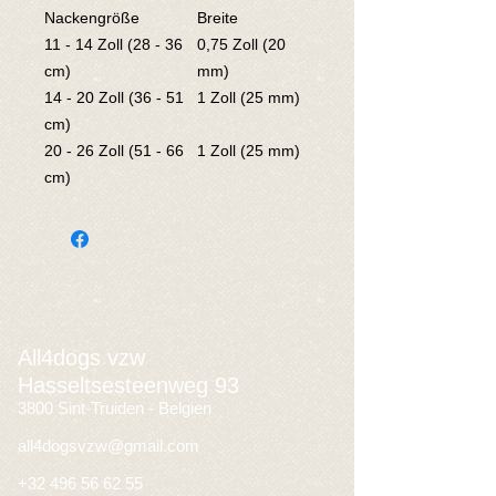
Nackengröße
Breite
11 - 14 Zoll (28 - 36
0,75 Zoll (20
cm)
mm)
14 - 20 Zoll (36 - 51
1 Zoll (25 mm)
cm)
20 - 26 Zoll (51 - 66
1 Zoll (25 mm)
cm)
All4dogs vzw
Hasseltsesteenweg 93
3800 Sint-Truiden - Belgien
all4dogsvzw@gmail.com
+32 496 56 62 55