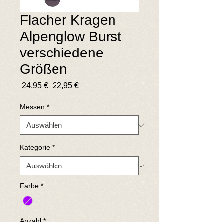
Flacher Kragen
Alpenglow Burst
verschiedene
Größen
Standardpreis
Sale-
 24,95 € 
22,95 €
Preis
Messen
*
Kategorie
*
Farbe
*
Anzahl
*