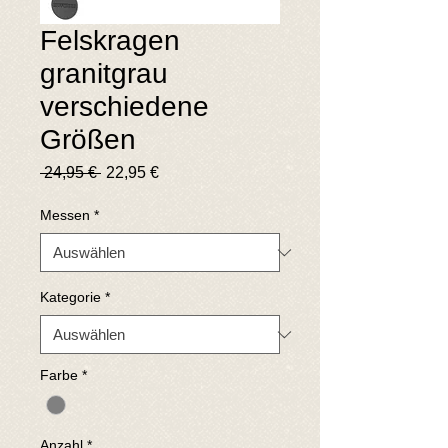
Felskragen
granitgrau
verschiedene
Größen
Standardpreis
Sale-
 24,95 € 
22,95 €
Preis
Messen
*
Kategorie
*
Farbe
*
Anzahl
*