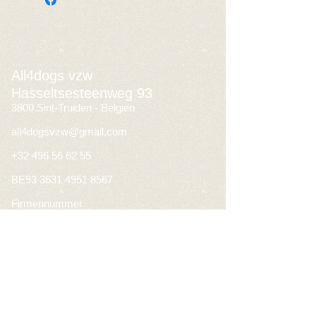
All4dogs vzw
Hasseltsesteenweg 93
3800 Sint-Truiden - Belgien
all4dogsvzw@gmail.com
+32 496 56 62 55
BE93
3631 4951 8567
Firmennummer
BEO632.479.095