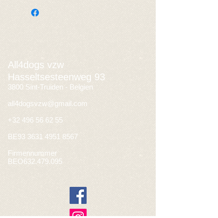
All4dogs vzw
Hasseltsesteenweg 93
3800 Sint-Truiden - Belgien
all4dogsvzw@gmail.com
+32 496 56 62 55
BE93
3631 4951 8567
Firmennummer
BEO632.479.095