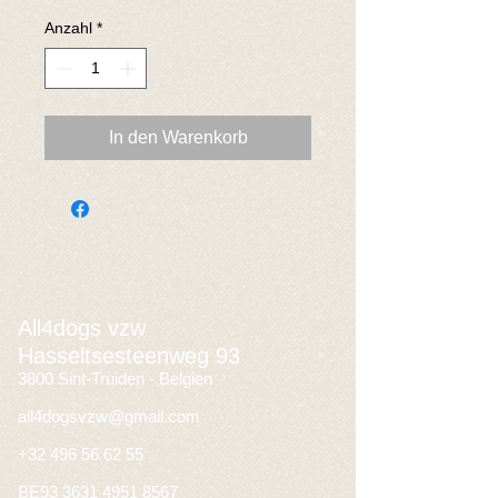
Anzahl
*
In den Warenkorb
All4dogs vzw
Hasseltsesteenweg 93
3800 Sint-Truiden - Belgien
all4dogsvzw@gmail.com
+32 496 56 62 55
BE93
3631 4951 8567